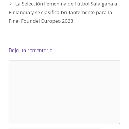
a
La Selección Femenina de Fútbol Sala gana a
v
e
Finlandia y se clasifica brillantemente para la
n
t
a
Final Four del Europeo 2023
n
a
n
u
e
v
a
)
Deja un comentario