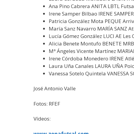
Ana Pino Cabrera ANITA LBTL Futsal
Irene Samper Bilbao IRENE SAMPER
Patricia González Mota PEQUE Arri
María Sanz Navarro MARÍA SANZ Atl
Lucía Gómez González LUCI AE Les 
Alicia Benete Montufo BENETE MRB
Mª Ángeles Vicente Martínez MARI
Irene Córdoba Monedero IRENE Atlé
Laura Uña Canales LAURA UÑA Poi
Vanessa Sotelo Quintela VANESSA S
José Antonio Valle
Fotos: RFEF
Vídeos:
www.zonafutsal.com