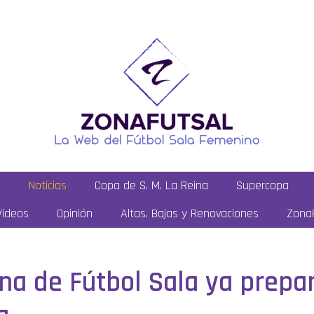
a
Noticias
Copa de S. M. La Reina
Supercopa
Vídeos
Opinión
Altas, Bajas y Renovaciones
ZonaF
na de Fútbol Sala ya prepa