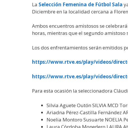
La
Selección Femenina de Fútbol Sala
ya
Diciembre en la localidad cercana a Floren
Ambos encuentros amistosos se celebrarán e
horas, mientras que el segundo amistoso se
Los dos enfrentamientos serán emitidos po
https://www.rtve.es/play/videos/direc
https://www.rtve.es/play/videos/direc
Para esta ocasión la seleccionadora Cláud
Silvia Aguete Outón SILVIA MCD Tor
Ariadna Pérez-Castilla Fernández A
Noelia Montoro Susuarte NOELIA P
Laura Córdoba Monedero LAURA Atl