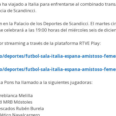
 ha viajado a Italia para enfrentarse al combinado transa
cia de Scandincci.
n la Palacio de los Deportes de Scandicci. El martes cin
 celebrará a las 19:00 horas del miércoles seis de dicie
r streaming a través de la plataforma RTVE Play:
to/deportes/futbol-sala-italia-espana-amistoso-feme
to/deportes/futbol-sala-italia-espana-amistoso-feme
ia Pons ha llamado a la siguientes jugadoras:
reblanca Melilla
RI MRB Móstoles
escados Rubén Burela
ético Navalcarnero