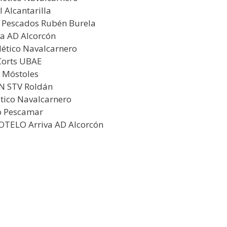
 Alcantarilla
 Pescados Rubén Burela
va AD Alcorcón
ético Navalcarnero
Corts UBAE
 Móstoles
AN STV Roldán
tico Navalcarnero
o Pescamar
OTELO Arriva AD Alcorcón