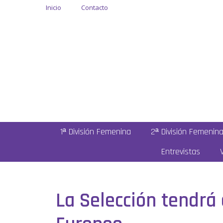
Inicio
Contacto
1ª División Femenina
2ª División Femenin
Entrevistas
La Selección tendrá 