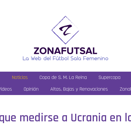
a
Noticias
Copa de S. M. La Reina
Supercopa
Vídeos
Opinión
Altas, Bajas y Renovaciones
ZonaF
que medirse a Ucrania en l