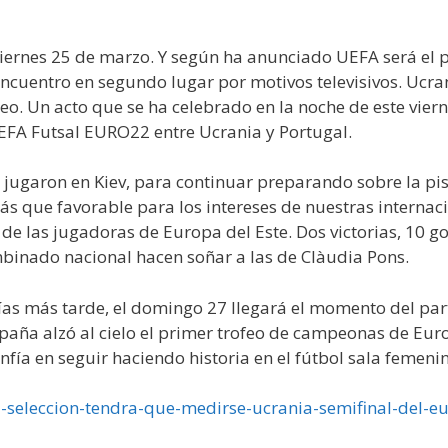
viernes 25 de marzo. Y según ha anunciado UEFA será el p
ncuentro en segundo lugar por motivos televisivos. Ucra
. Un acto que se ha celebrado en la noche de este viern
EFA Futsal EURO22 entre Ucrania y Portugal.
ugaron en Kiev, para continuar preparando sobre la pista 
 que favorable para los intereses de nuestras internacio
e las jugadoras de Europa del Este. Dos victorias, 10 go
binado nacional hacen soñar a las de Clàudia Pons.
 días más tarde, el domingo 27 llegará el momento del par
aña alzó al cielo el primer trofeo de campeonas de Eur
fía en seguir haciendo historia en el fútbol sala femeni
a-seleccion-tendra-que-medirse-ucrania-semifinal-del-e