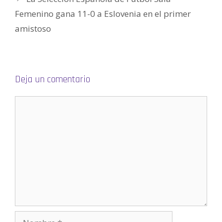
n
u
Femenino gana 11-0 a Eslovenia en el primer
n
a
v
amistoso
e
n
t
a
n
a
n
u
Deja un comentario
e
v
a
)