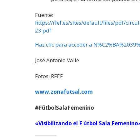
Fuente:
https://rfef.es/sites/default/files/
23.pdf
Haz clic para acceder a N%C2%BA%20
José Antonio Valle
Fotos: RFEF
www.zonafutsal.com
#FútbolSalaFemenino
«Visibilizando el F útbol Sala Femenino