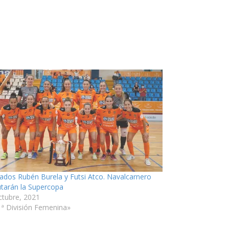
ados Rubén Burela y Futsi Atco. Navalcarnero
utarán la Supercopa
ctubre, 2021
1ª División Femenina»