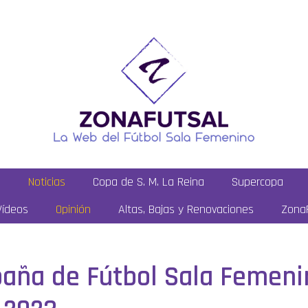
a
Noticias
Copa de S. M. La Reina
Supercopa
Vídeos
Opinión
Altas, Bajas y Renovaciones
ZonaF
aña de Fútbol Sala Femenin