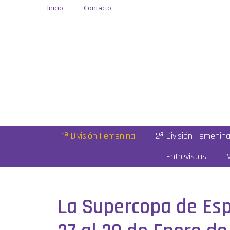
Inicio
Contacto
1ª División Femenina
2ª División Femenin
Entrevistas
La Supercopa de Esp