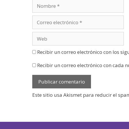
n
u
e
v
a
)
Recibir un correo electrónico con los si
Recibir un correo electrónico con cada 
Este sitio usa Akismet para reducir el spa