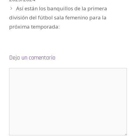
v
e
Así están los banquillos de la primera
n
t
división del fútbol sala femenino para la
a
n
a
próxima temporada:
n
u
e
v
a
)
Deja un comentario