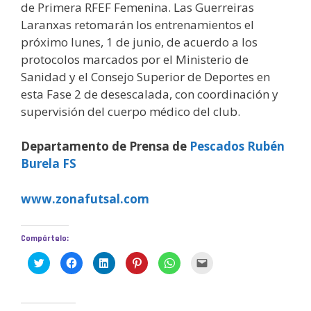
de Primera RFEF Femenina. Las Guerreiras
Laranxas retomarán los entrenamientos el
próximo lunes, 1 de junio, de acuerdo a los
protocolos marcados por el Ministerio de
Sanidad y el Consejo Superior de Deportes en
esta Fase 2 de desescalada, con coordinación y
supervisión del cuerpo médico del club.
Departamento de Prensa de
Pescados Rubén
Burela FS
www.zonafutsal.com
Compártelo:
H
H
H
H
H
H
a
a
a
a
a
a
z
z
z
z
z
z
c
c
c
c
c
c
l
l
l
l
l
l
i
i
i
i
i
i
c
c
c
c
c
c