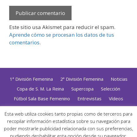
Este sitio usa Akismet para reducir el spam.
Aprende cómo se procesan los datos de tus
comentarios
.
1ª División Femenina
2ª División Femenina
Noticias
Copa de S. M. La Reina
Supercopa
Selección
Fútbol Sala Base Femenino
Entrevistas
Vídeos
Opinión
Altas, Bajas y Renovaciones
ZonaFutsal TV
Esta web utiliza cookies tanto propias como de terceros para
Política de Privacidad
|
Uso de Cookies
|
Contacto
recopilar información estadística sobre su navegación para
Diseñado con mimo y esmero por
Jorge Cobos
· Desarrollado
poder mostrarle publicidad relacionada con sus preferencias,
con WordPress
pudiendo deshabilitar esta opción desde su navegador.