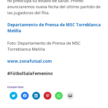
no preocupa su estado de salud. Pronto
anunciaremos nueva fecha del último partido de
las jugadoras del filia.
Departamento de Prensa de MSC Torreblanca
Melilla
Foto: Departamento de Prensa de MSC
Torreblanca Melilla
www.zonafutsal.com
#FútbolSalaFemenino
Compártelo:
H
H
H
H
H
H
a
a
a
a
a
a
z
z
z
z
z
z
c
c
c
c
c
c
l
l
l
l
l
l