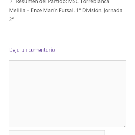
Resumen del Partido: MSC Torreblanca
n
u
Melilla – Ence Marín Futsal. 1ª División. Jornada
n
a
v
2ª
e
n
t
a
n
a
n
u
Deja un comentario
e
v
a
)