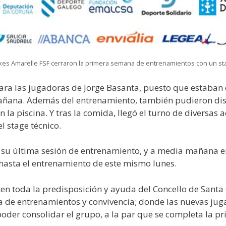
axes Amarelle FSF cerraron la primera semana de entrenamientos con un s
ra las jugadoras de Jorge Basanta, puesto que estaban 
añana. Además del entrenamiento, también pudieron disfr
la piscina. Y tras la comida, llegó el turno de diversas a
l stage técnico.
 su última sesión de entrenamiento, y a media mañana e
 hasta el entrenamiento de este mismo lunes.
cen toda la predisposición y ayuda del Concello de Sant
na de entrenamientos y convivencia; donde las nuevas ju
sí poder consolidar el grupo, a la par que se completa l