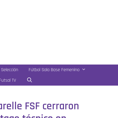
Selección
Fútbol Sala Base Femenino
utsal TV
relle FSF cerraron