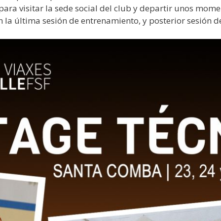
ra visitar la sede social del club y departir unos momen
n la última sesión de entrenamiento, y posterior sesión d