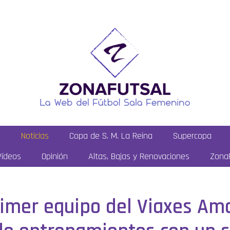
a
Noticias
Copa de S. M. La Reina
Supercopa
Vídeos
Opinión
Altas, Bajas y Renovaciones
ZonaF
rimer equipo del Viaxes Ama