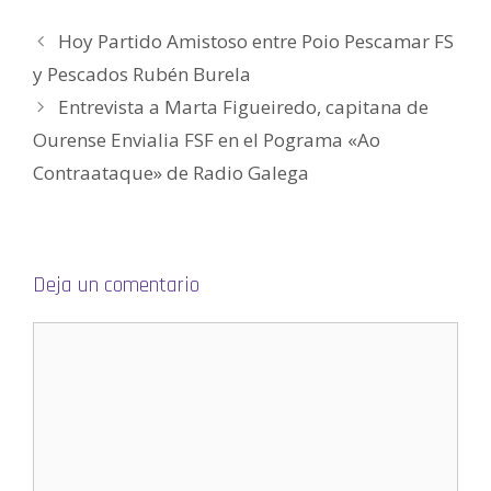
)
a
a
v
a
(
)
)
a
)
S
)
e
Hoy Partido Amistoso entre Poio Pescamar FS
a
b
y Pescados Rubén Burela
r
e
e
Entrevista a Marta Figueiredo, capitana de
n
u
Ourense Envialia FSF en el Pograma «Ao
n
a
v
Contraataque» de Radio Galega
e
n
t
a
n
a
n
u
Deja un comentario
e
v
a
)