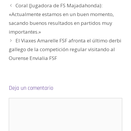
a
Coral (Jugadora de FS Majadahonda):
b
r
e
«Actualmente estamos en un buen momento,
e
n
sacando buenos resultados en partidos muy
u
n
a
importantes.»
v
e
El Viaxes Amarelle FSF afronta el último derbi
n
t
a
gallego de la competición regular visitando al
n
a
Ourense Envialia FSF
n
u
e
v
a
)
Deja un comentario