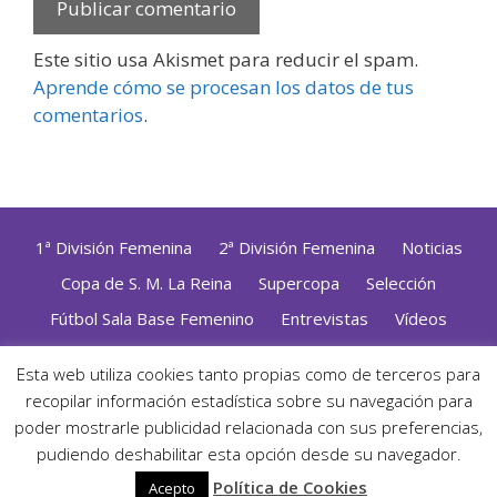
Este sitio usa Akismet para reducir el spam.
Aprende cómo se procesan los datos de tus
comentarios
.
1ª División Femenina
2ª División Femenina
Noticias
Copa de S. M. La Reina
Supercopa
Selección
Fútbol Sala Base Femenino
Entrevistas
Vídeos
Opinión
Altas, Bajas y Renovaciones
ZonaFutsal TV
Esta web utiliza cookies tanto propias como de terceros para
Política de Privacidad
|
Uso de Cookies
|
Contacto
recopilar información estadística sobre su navegación para
Diseñado con mimo y esmero por
Jorge Cobos
· Desarrollado
poder mostrarle publicidad relacionada con sus preferencias,
con WordPress
pudiendo deshabilitar esta opción desde su navegador.
· ©2026 Zonafutsal ·
Política de Cookies
Acepto