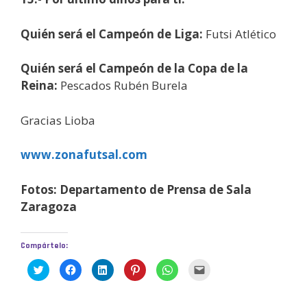
Quién será el Campeón de Liga:
Futsi Atlético
Quién será el Campeón de la Copa de la
Reina:
Pescados Rubén Burela
Gracias Lioba
www.zonafutsal.com
Fotos: Departamento de Prensa de Sala
Zaragoza
Compártelo:
H
H
H
H
H
H
a
a
a
a
a
a
z
z
z
z
z
z
c
c
c
c
c
c
l
l
l
l
l
l