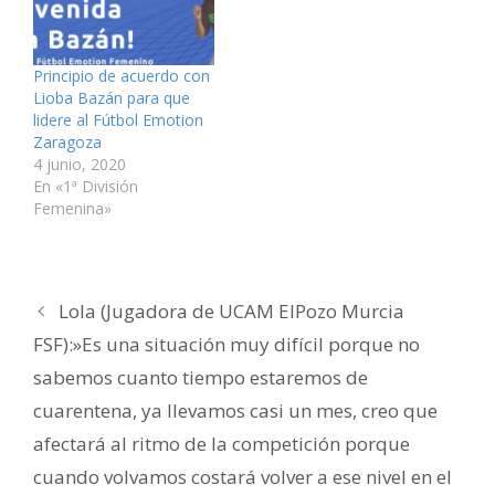
n
e
e
v
e
c
t
n
n
e
n
o
a
t
t
n
t
a
n
a
a
t
a
u
a
n
n
a
n
n
Principio de acuerdo con
n
a
a
n
a
a
u
n
n
a
n
m
Lioba Bazán para que
e
u
u
n
u
i
v
e
e
u
e
g
lidere al Fútbol Emotion
a
v
v
e
v
o
Zaragoza
)
a
a
v
a
(
)
)
a
)
S
4 junio, 2020
)
e
a
En «1ª División
b
Femenina»
r
e
e
n
u
n
a
v
Lola (Jugadora de UCAM ElPozo Murcia
e
n
FSF):»Es una situación muy difícil porque no
t
a
n
sabemos cuanto tiempo estaremos de
a
n
cuarentena, ya llevamos casi un mes, creo que
u
e
v
afectará al ritmo de la competición porque
a
)
cuando volvamos costará volver a ese nivel en el