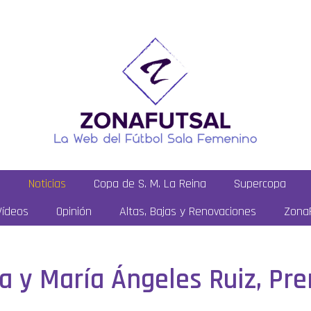
a
Noticias
Copa de S. M. La Reina
Supercopa
Vídeos
Opinión
Altas, Bajas y Renovaciones
ZonaF
a y María Ángeles Ruiz, Pr