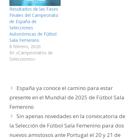
v
a
a
n
a
n
e
v
v
a
v
i
Resultados de las Fases
n
e
e
v
e
c
t
n
n
e
n
o
Finales del Campeonato
a
t
t
n
t
a
n
a
a
t
a
u
de España de
a
n
n
a
n
n
Selecciones
n
a
a
n
a
a
u
n
n
a
n
m
Autonómicas de Fútbol
e
u
u
n
u
i
v
e
e
u
e
g
Sala Femenino
a
v
v
e
v
o
8 febrero, 2020
)
a
a
v
a
(
)
)
a
)
S
En «Campeonatos de
)
e
a
Selecciones»
b
r
e
e
n
u
n
España ya conoce el camino para estar
a
v
e
presente en el Mundial de 2025 de Fútbol Sala
n
t
Femenino
a
n
a
Sin apenas novedades en la convocatoria de
n
u
la Selección de Fútbol Sala Femenino para dos
e
v
a
nuevos amistosos ante Portugal el 20 y 21 de
)