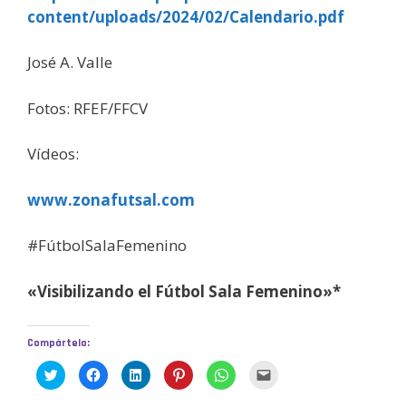
content/uploads/2024/02/Calendario.pdf
José A. Valle
Fotos: RFEF/FFCV
Vídeos:
www.zonafutsal.com
#FútbolSalaFemenino
«Visibilizando el Fútbol Sala Femenino»*
Compártelo:
H
H
H
H
H
H
a
a
a
a
a
a
z
z
z
z
z
z
c
c
c
c
c
c