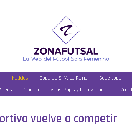
a
Noticias
Copa de S. M. La Reina
Supercopa
Vídeos
Opinión
Altas, Bajas y Renovaciones
ZonaF
ortivo vuelve a competir