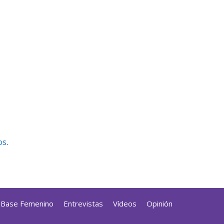
os
.
a Base Femenino
Entrevistas
Vídeos
Opinión