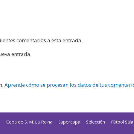
guientes comentarios a esta entrada.
nueva entrada.
m.
Aprende cómo se procesan los datos de tus comentari
s
Copa de S. M. La Reina
Supercopa
Selección
Fútbol Sal