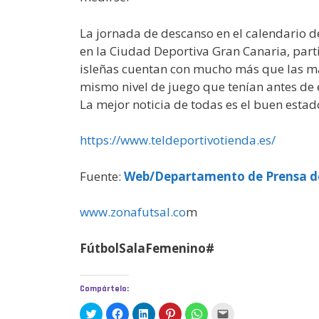
La jornada de descanso en el calendario de
en la Ciudad Deportiva Gran Canaria, par
isleñas cuentan con mucho más que las ma
mismo nivel de juego que tenían antes de e
La mejor noticia de todas es el buen estad
https://www.teldeportivotienda.es/
Fuente:
Web/Departamento de Prensa de
www.zonafutsal.co
m
FútbolSalaFemenino#
Compártelo:
H
H
H
H
H
H