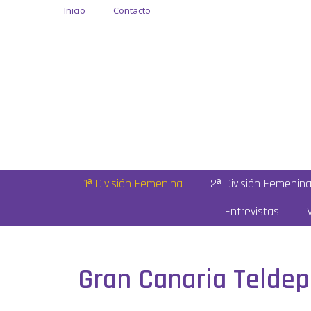
Inicio
Contacto
1ª División Femenina
2ª División Femenin
Entrevistas
Gran Canaria Teldep