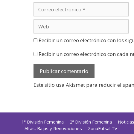
a
)
Recibir un correo electrónico con los si
Recibir un correo electrónico con cada 
Este sitio usa Akismet para reducir el spa
1ª División Femenina
2ª División Femenina
Noticia
Altas, Bajas y Renovaciones
ZonaFutsal TV