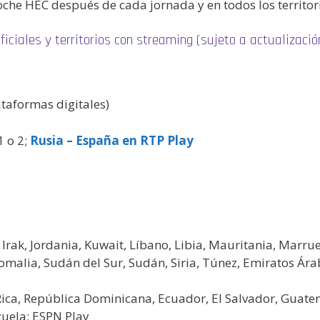
he HEC después de cada jornada y en todos los territor
ficiales y territorios con streaming (sujeto a actualizació
ataformas digitales)
1 o 2;
Rusia – España en RTP Play
n, Irak, Jordania, Kuwait, Líbano, Libia, Mauritania, Marru
Somalia, Sudán del Sur, Sudán, Siria, Túnez, Emiratos Ár
a Rica, República Dominicana, Ecuador, El Salvador, Gua
uela: ESPN Play