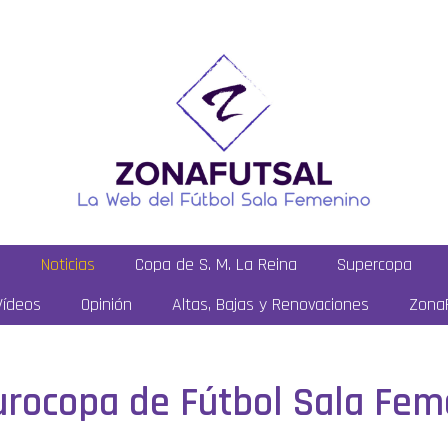
a
Noticias
Copa de S. M. La Reina
Supercopa
Vídeos
Opinión
Altas, Bajas y Renovaciones
ZonaF
Eurocopa de Fútbol Sala Fem