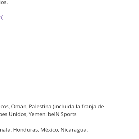
ios.
n)
ecos, Omán, Palestina (incluida la franja de
abes Unidos, Yemen: beIN Sports
temala, Honduras, México, Nicaragua,