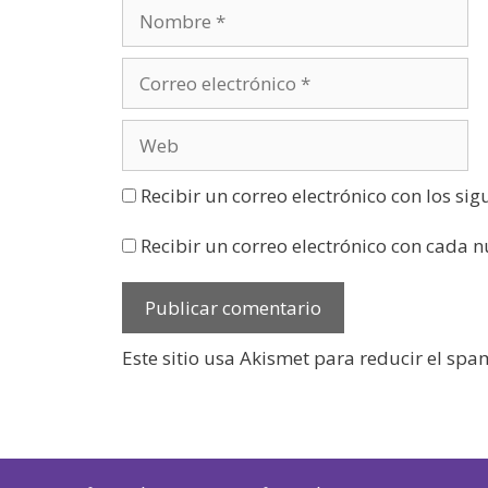
n
u
e
v
a
)
Recibir un correo electrónico con los si
Recibir un correo electrónico con cada 
Este sitio usa Akismet para reducir el spa