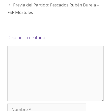
v
e
Previa del Partido: Pescados Rubén Burela –
n
t
FSF Móstoles
a
n
a
n
u
e
v
a
)
Deja un comentario