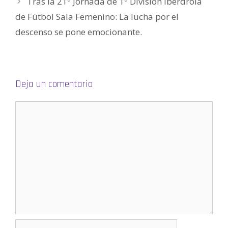
Tras la 21ª Jornada de 1ª División Iberdrola
v
a
de Fútbol Sala Femenino: La lucha por el
)
descenso se pone emocionante.
Deja un comentario