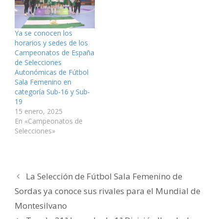
u
n
n
e
n
t
n
u
u
n
u
r
a
n
n
u
n
ó
v
a
a
n
a
n
e
v
v
a
v
i
Ya se conocen los
n
e
e
v
e
c
t
n
n
e
n
o
horarios y sedes de los
a
t
t
n
t
a
n
a
a
t
a
u
Campeonatos de España
a
n
n
a
n
n
de Selecciones
n
a
a
n
a
a
u
n
n
a
n
m
Autonómicas de Fútbol
e
u
u
n
u
i
v
e
e
u
e
g
Sala Femenino en
a
v
v
e
v
o
categoría Sub-16 y Sub-
)
a
a
v
a
(
)
)
a
)
S
19
)
e
a
15 enero, 2025
b
En «Campeonatos de
r
e
Selecciones»
e
n
u
n
a
v
e
La Selección de Fútbol Sala Femenino de
n
t
a
Sordas ya conoce sus rivales para el Mundial de
n
a
Montesilvano
n
u
e