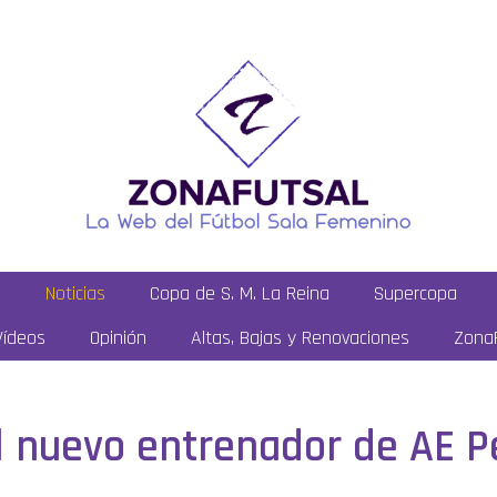
a
Noticias
Copa de S. M. La Reina
Supercopa
Vídeos
Opinión
Altas, Bajas y Renovaciones
ZonaF
l nuevo entrenador de AE P