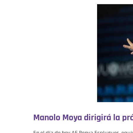
Manolo Moya dirigirá la p
En el día de hoy AE Penya Esplugues, equ