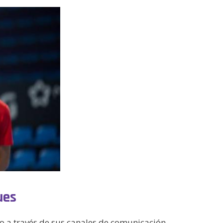
ues
o a través de sus canales de comunicación