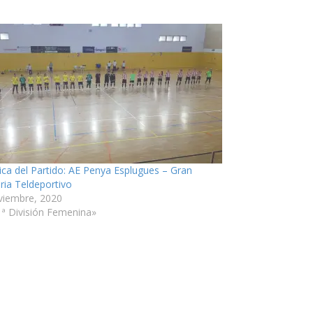
ica del Partido: AE Penya Esplugues – Gran
ria Teldeportivo
viembre, 2020
1ª División Femenina»