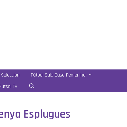
Selección
Fútbol Sala Base Femenino
utsal TV
enya Esplugues