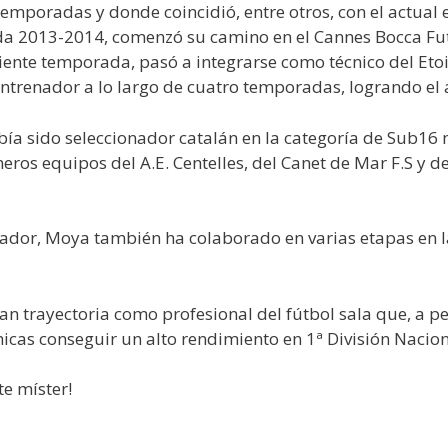
temporadas y donde coincidió, entre otros, con el actual 
da 2013-2014, comenzó su camino en el Cannes Bocca Futs
nte temporada, pasó a integrarse como técnico del Etoile 
trenador a lo largo de cuatro temporadas, logrando el as
abía sido seleccionador catalán en la categoría de Sub16 
meros equipos del A.E. Centelles, del Canet de Mar F.S y
ador, Moya también ha colaborado en varias etapas en l
 trayectoria como profesional del fútbol sala que, a p
cas conseguir un alto rendimiento en 1ª División Nacion
e míster!