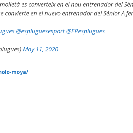
 molletà es converteix en el nou entrenador del S
 se convierte en el nuevo entrenador del Sénior A f
ugues
@espluguesesport
@EPesplugues
plugues)
May 11, 2020
nolo-moya/