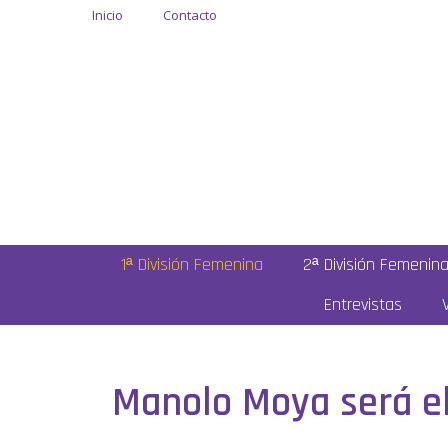
Inicio
Contacto
1ª División Femenina
2ª División Femenin
Entrevistas
Manolo Moya será e