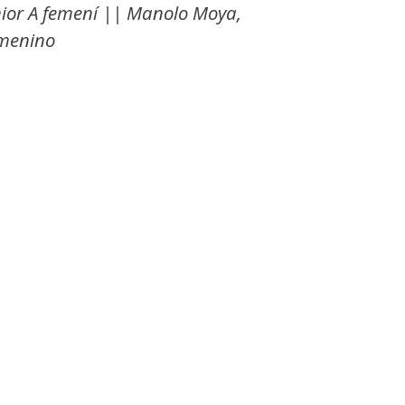
ènior A femení || Manolo Moya,
emenino