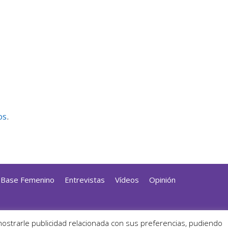
os
.
a Base Femenino
Entrevistas
Vídeos
Opinión
dPress
mostrarle publicidad relacionada con sus preferencias, pudiendo