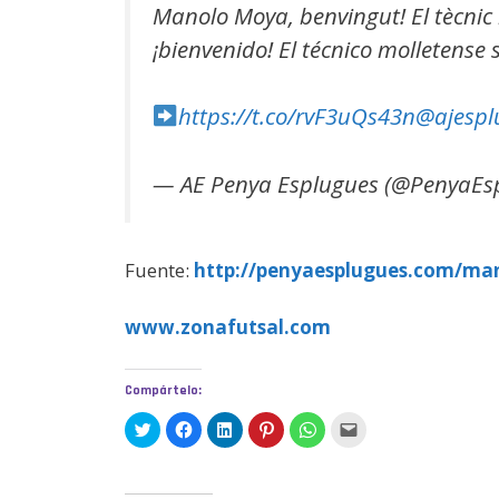
Manolo Moya, benvingut! El tècnic
¡bienvenido! El técnico molletense
https://t.co/rvF3uQs43n
@ajespl
— AE Penya Esplugues (@PenyaEs
Fuente:
http://penyaesplugues.com/ma
www.zonafutsal.com
Compártelo:
H
H
H
H
H
H
a
a
a
a
a
a
z
z
z
z
z
z
c
c
c
c
c
c
l
l
l
l
l
l
i
i
i
i
i
i