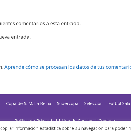
guientes comentarios a esta entrada.
nueva entrada.
m.
Aprende cómo se procesan los datos de tus comentari
s
Copa de S. M. La Reina
Supercopa
Selección
Fútbol Sal
Política de Privacidad
|
Uso de Cookies
|
Contacto
ado con mimo y esmero por
Jorge Cobos
· Desarrollado con Wor
ecopilar información estadística sobre su navegación para poder 