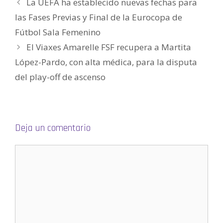
La UEFA ha establecido nuevas fechas para
a
b
las Fases Previas y Final de la Eurocopa de
r
e
e
Fútbol Sala Femenino
n
u
El Viaxes Amarelle FSF recupera a Martita
n
a
v
López-Pardo, con alta médica, para la disputa
e
n
del play-off de ascenso
t
a
n
a
n
u
e
v
a
Deja un comentario
)