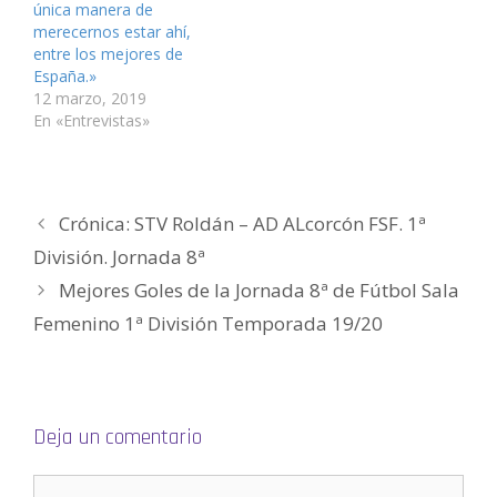
)
)
a
)
S
única manera de
)
e
a
merecernos estar ahí,
b
entre los mejores de
r
e
España.»
e
n
12 marzo, 2019
u
En «Entrevistas»
n
a
v
e
n
t
a
n
Crónica: STV Roldán – AD ALcorcón FSF. 1ª
a
n
División. Jornada 8ª
u
e
v
Mejores Goles de la Jornada 8ª de Fútbol Sala
a
)
Femenino 1ª División Temporada 19/20
Deja un comentario