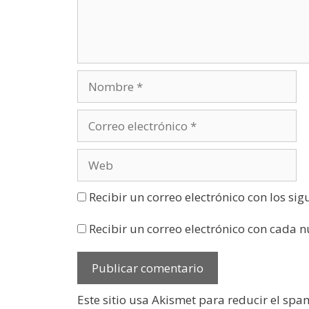
n
a
v
e
n
t
a
n
a
n
u
e
v
a
)
Recibir un correo electrónico con los si
Recibir un correo electrónico con cada 
Este sitio usa Akismet para reducir el spa