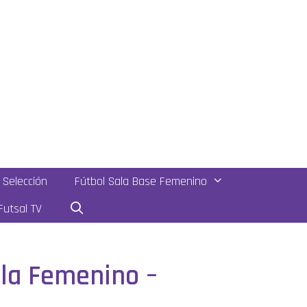
Selección
Fútbol Sala Base Femenino
utsal TV
ala Femenino –