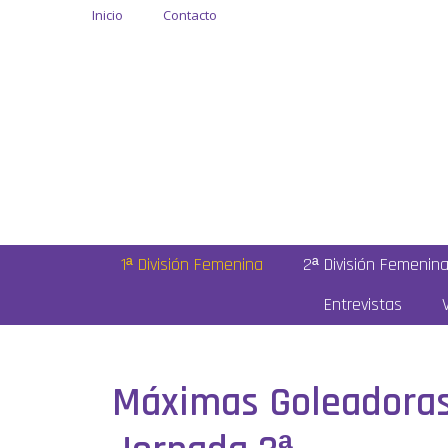
Inicio
Contacto
1ª División Femenina
2ª División Femenin
Entrevistas
Máximas Goleadoras 