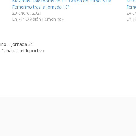
Máximas Goleadoras de 1ª División de Fútbol Sala
Máxi
Femenino tras la Jornada 10ª
Feme
20 enero, 2021
24 e
En «1ª División Femenina»
En «
ino – Jornada 3ª
n Canaria Teldeportivo