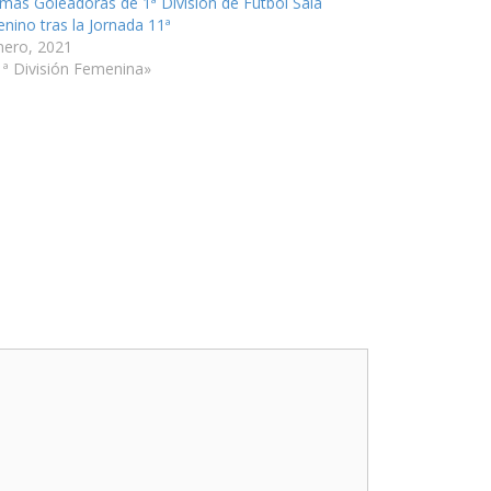
mas Goleadoras de 1ª División de Fútbol Sala
nino tras la Jornada 11ª
nero, 2021
1ª División Femenina»