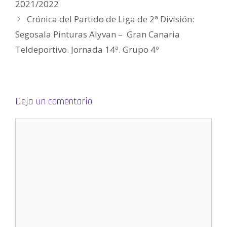
e
2021/2022
n
u
Crónica del Partido de Liga de 2ª División:
n
a
v
Segosala Pinturas Alyvan – Gran Canaria
e
n
Teldeportivo. Jornada 14ª. Grupo 4º
t
a
n
a
n
u
e
v
a
Deja un comentario
)