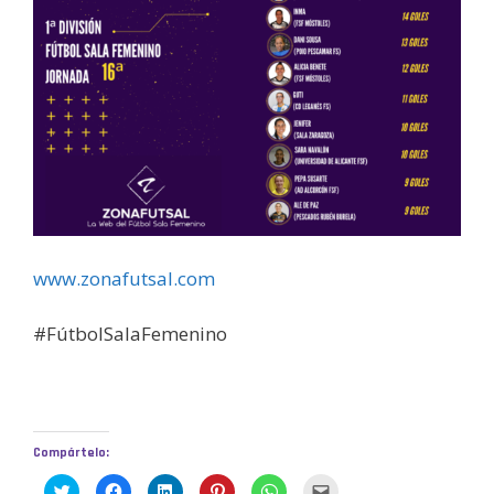
www.zonafutsal.com
#FútbolSalaFemenino
Compártelo:
H
H
H
H
H
H