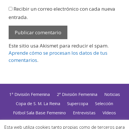
Recibir un correo electrónico con cada nueva
entrada.
Este sitio usa Akismet para reducir el spam.
Aprende cómo se procesan los datos de tus
comentarios
.
1ª División Femenina
2ª División Femenina
Noticias
Copa de S. M. La Reina
Supercopa
Selección
Fútbol Sala Base Femenino
Entrevistas
Vídeos
Opinión
Altas, Bajas y Renovaciones
ZonaFutsal TV
Esta web utiliza cookies tanto propias como de terceros para