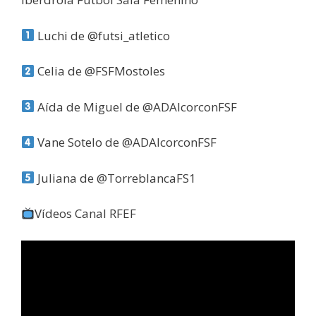
Luchi de @futsi_atletico
Celia de @FSFMostoles
Aída de Miguel de @ADAlcorconFSF
Vane Sotelo de @ADAlcorconFSF
Juliana de @TorreblancaFS1
Vídeos Canal RFEF