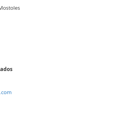
FMostoles
lados
l.com
»