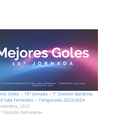
res Goles – 10ª Jornada – 1ª División Iberdrola
ol Sala Femenino – Temporada 2023/2024
oviembre, 2023
1ª División Femenina»