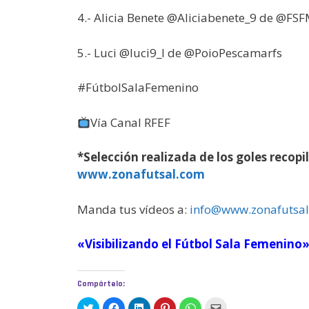
4.- Alicia Benete @Aliciabenete_9 de @FS
5.- Luci @luci9_l de @PoioPescamarfs
#FútbolSalaFemenino
Vía Canal RFEF
*Selección realizada de los goles recopi
www.zonafutsal.com
Manda tus vídeos a:
info@www.zonafutsa
«Visibilizando el Fútbol Sala Femenino
Compártelo:
H
H
H
H
H
H