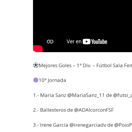
Mejores Goles – 1ª Div. – Fútbol Sala F
10ª Jornada
1.- María Sanz @MariaSanz_11 de @futsi_a
2.- Ballesteros de @ADAlcorconFSF
3.- Irene García @irenegarciadv de @Poio