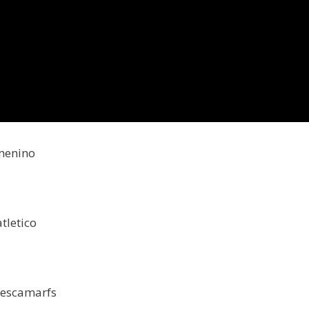
emenino
tletico
Pescamarfs