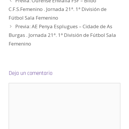
Previa: Ourense Envialia FSF – Bilbo
a
b
C.F.S.Femenino . Jornada 21ª. 1ª División de
r
e
e
Fútbol Sala Femenino
n
u
Previa: AE Penya Esplugues – Cidade de As
n
a
v
Burgas . Jornada 21ª. 1ª División de Fútbol Sala
e
n
Femenino
t
a
n
a
n
u
e
v
a
Deja un comentario
)