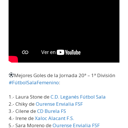
Mejores Goles de la Jornada 20ª – 1ª División
#
FútbolSalaFemenino
:
1.-
Laura Stone de
C.D. Leganés Fútbol Sala
2.-
Chiky de
Ourense Envialia FSF
3.-
Cilene de
CD Burela FS
4.-
Irene de
Xaloc Alacant F.S.
5.-
Sara Moreno de
Ourense Envialia FSF