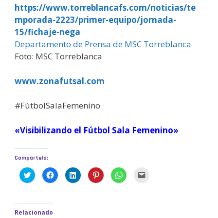
https://www.torreblancafs.com/noticias/te
mporada-2223/primer-equipo/jornada-
15/fichaje-nega
Departamento de Prensa de MSC Torreblanca
Foto: MSC Torreblanca
www.zonafutsal.com
#FútbolSalaFemenino
«Visibilizando el Fútbol Sala Femenino»
Compártelo:
H
H
H
H
H
H
a
a
a
a
a
a
z
z
z
z
z
z
c
c
c
c
c
c
l
l
l
l
l
l
i
i
i
i
i
i
c
c
c
c
c
c
Relacionado
p
p
p
p
p
p