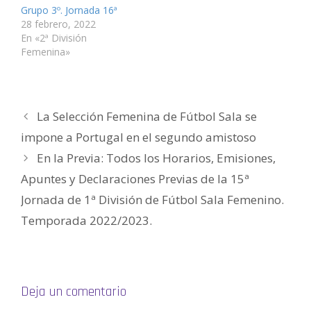
a
t
t
n
t
a
n
a
a
t
a
u
Grupo 3º. Jornada 16ª
a
n
n
a
n
n
28 febrero, 2022
n
a
a
n
a
a
u
n
n
a
n
m
En «2ª División
e
u
u
n
u
i
v
e
e
u
e
g
Femenina»
a
v
v
e
v
o
)
a
a
v
a
(
)
)
a
)
S
)
e
a
b
r
La Selección Femenina de Fútbol Sala se
e
e
n
impone a Portugal en el segundo amistoso
u
n
En la Previa: Todos los Horarios, Emisiones,
a
v
e
Apuntes y Declaraciones Previas de la 15ª
n
t
Jornada de 1ª División de Fútbol Sala Femenino.
a
n
a
Temporada 2022/2023.
n
u
e
v
a
)
Deja un comentario