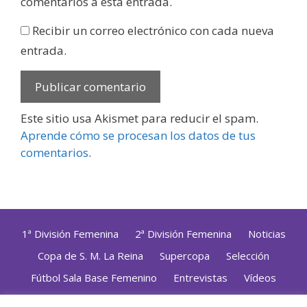
comentarios a esta entrada.
Recibir un correo electrónico con cada nueva
entrada.
Este sitio usa Akismet para reducir el spam.
Aprende cómo se procesan los datos de tus
comentarios
.
1ª División Femenina
2ª División Femenina
Noticias
Copa de S. M. La Reina
Supercopa
Selección
Fútbol Sala Base Femenino
Entrevistas
Vídeos
Opinión
Altas, Bajas y Renovaciones
ZonaFutsal TV