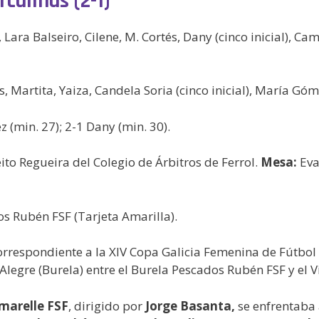
culinas (2-1)
, Lara Balseiro, Cilene, M. Cortés, Dany (cinco inicial), C
s, Martita, Yaiza, Candela Soria (cinco inicial), María Góm
ez (min. 27); 2-1 Dany (min. 30).
ito Regueira del Colegio de Árbitros de Ferrol.
Mesa:
Eva
os Rubén FSF (Tarjeta Amarilla).
correspondiente a la XIV Copa Galicia Femenina de Fútbo
Alegre (Burela) entre el Burela Pescados Rubén FSF y el V
marelle FSF
, dirigido por
Jorge Basanta,
se enfrentaba 