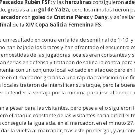
 Pescados Rubén FSF
; y las
herculinas
consiguieron
ade
do, gracias a un
gol de Yaiza
, pero los minutos fueron pa
marcador
con
goles
de
Cristina Pérez
y
Dany
, y así sell
final
de la
XIV Copa Galicia Femenina FS
.
 resultado en contra en la ida de semifinal de 1-10, y el
no han bajado los brazos y han afrontado el encuentro c
 embestidas de las jugadoras locales eran constantes y se
ían serias en defensa y trataban de salir a la contra par
enía, con un conjunto local volcado en ataque; pero en l
e en el marcador gracias a una rápida transición que fin
s locales trataron de intensificar su ataque, pero la buen
der defender la ventaja por la mínima para irse al tiempo 
 a pesar para las visitantes, pero pese a ello siguieron 
o el ataque constante de las visitantes hacía difícil el 
 conseguía la igualada, en el marcador, en el minuto 27, 
 dar la vuelta al marcador, tras este primer gol, y así co