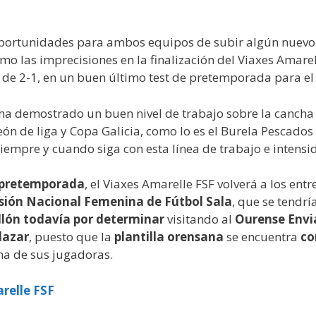
portunidades para ambos equipos de subir algún nuevo 
como las imprecisiones en la finalización del Viaxes Amare
de 2-1, en un buen último test de pretemporada para el
 ha demostrado un buen nivel de trabajo sobre la cancha 
peón de liga y Copa Galicia, como lo es el Burela Pescado
iempre y cuando siga con esta línea de trabajo e intensid
e pretemporada
, el Viaxes Amarelle FSF volverá a los ent
sión Nacional Femenina de Fútbol Sala
, que se tendrí
llón todavía por determinar
visitando al
Ourense Envi
lazar
, puesto que la
plantilla orensana
se encuentra
co
a de sus jugadoras.
relle FSF