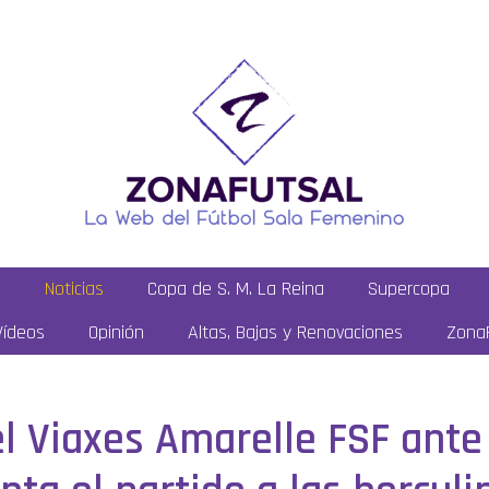
a
Noticias
Copa de S. M. La Reina
Supercopa
Vídeos
Opinión
Altas, Bajas y Renovaciones
ZonaF
l Viaxes Amarelle FSF ante