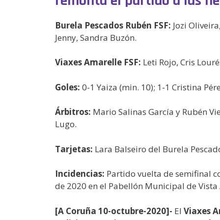
remonta el partido a las her
Burela Pescados Rubén FSF:
Jozi Oliveira
Jenny, Sandra Buzón.
Viaxes Amarelle FSF:
Leti Rojo, Cris Louré
Goles:
0-1 Yaiza (min. 10); 1-1 Cristina Pér
Árbitros:
Mario Salinas García y Rubén Vie
Lugo.
Tarjetas:
Lara Balseiro del Burela Pescad
Incidencias:
Partido vuelta de semifinal 
de 2020 en el Pabellón Municipal de Vista 
[A Coruña 10-octubre-2020]-
El
Viaxes A