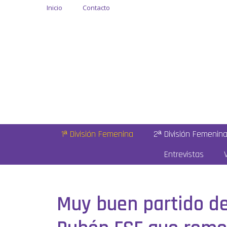
Inicio
Contacto
1ª División Femenina
2ª División Femenin
Entrevistas
Muy buen partido de