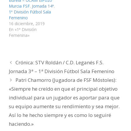
Burela – UCAM ElPozo
a
n
n
u
n
ó
v
a
a
n
a
n
Murcia FSF. Jornada 14ª.
e
v
v
a
v
i
1ª División Fútbol Sala
n
e
e
v
e
c
t
n
n
e
n
o
Femenino
a
t
t
n
t
a
n
a
a
t
a
u
16 diciembre, 2019
a
n
n
a
n
n
En «1ª División
n
a
a
n
a
a
u
n
n
a
n
m
Femenina»
e
u
u
n
u
i
v
e
e
u
e
g
a
v
v
e
v
o
)
a
a
v
a
(
)
)
a
)
S
)
e
a
Crónica: STV Roldán / C.D. Leganés F.S.
b
r
e
Jornada 3ª – 1ª División Fútbol Sala Femenino
e
n
Patri Chamorro (Jugadora de FSF Móstoles):
u
n
a
«Siempre he creído en que el principal objetivo
v
e
individual para un jugador es aportar para que
n
t
a
su equipo aumente su rendimiento y sea mejor.
n
a
Así lo he hecho siempre y es como lo seguiré
n
u
e
haciendo.»
v
a