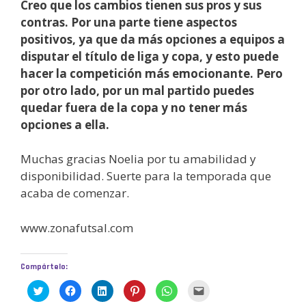
Creo que los cambios tienen sus pros y sus
contras.
Por una parte tiene aspectos
positivos, ya que da más opciones a equipos a
disputar el título de liga y copa, y esto puede
hacer la competición más emocionante.
Pero
por otro lado, por un mal partido puedes
quedar fuera de la copa y no tener más
opciones a ella.
Muchas gracias Noelia por tu amabilidad y
disponibilidad. Suerte para la temporada que
acaba de comenzar.
www.zonafutsal.com
Compártelo:
H
H
H
H
H
H
a
a
a
a
a
a
z
z
z
z
z
z