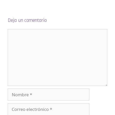
a
n
u
e
v
a
)
Deja un comentario