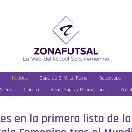
a
Noticias
Copa de S. M. La Reina
Supercopa
Vídeos
Opinión
Altas, Bajas y Renovaciones
ZonaF
 en la primera lista de la