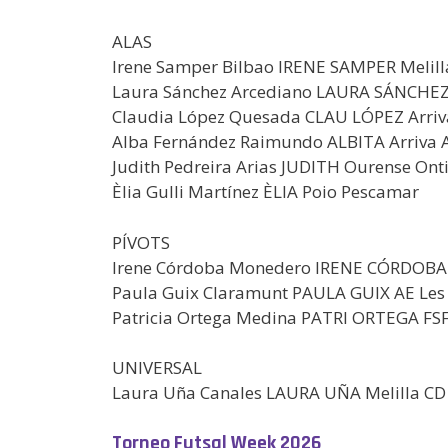
ALAS
Irene Samper Bilbao IRENE SAMPER Melill
Laura Sánchez Arcediano LAURA SÁNCHEZ 
Claudia López Quesada CLAU LÓPEZ Arriv
Alba Fernández Raimundo ALBITA Arriva 
Judith Pedreira Arias JUDITH Ourense On
Èlia Gulli Martínez ÈLIA Poio Pescamar
PÍVOTS
Irene Córdoba Monedero IRENE CÓRDOBA A
Paula Guix Claramunt PAULA GUIX AE Les
Patricia Ortega Medina PATRI ORTEGA FS
UNIVERSAL
Laura Uña Canales LAURA UÑA Melilla CD
Torneo Futsal Week 2026