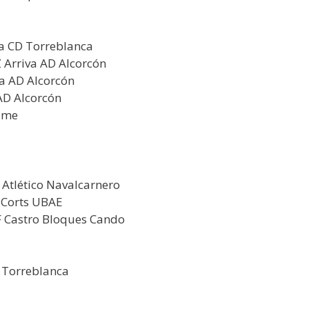
a CD Torreblanca
Arriva AD Alcorcón
a AD Alcorcón
AD Alcorcón
time
tlético Navalcarnero
 Corts UBAE
F Castro Bloques Cando
 Torreblanca