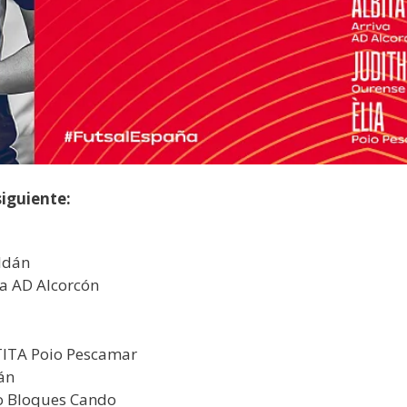
siguiente:
ldán
va AD Alcorcón
TITA Poio Pescamar
án
ro Bloques Cando