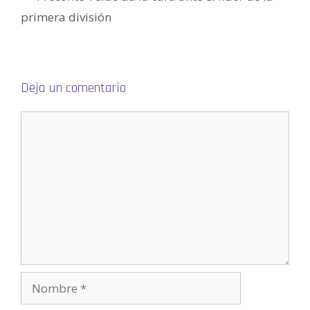
a
n
primera división
a
n
u
e
v
a
)
Deja un comentario