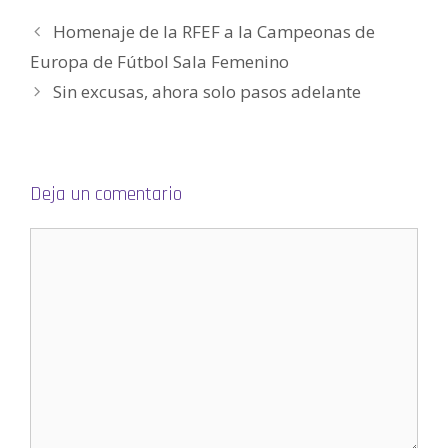
v
e
Homenaje de la RFEF a la Campeonas de
n
t
a
Europa de Fútbol Sala Femenino
n
a
Sin excusas, ahora solo pasos adelante
n
u
e
v
a
)
Deja un comentario