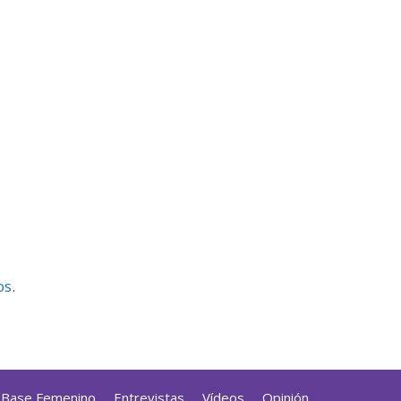
os
.
a Base Femenino
Entrevistas
Vídeos
Opinión