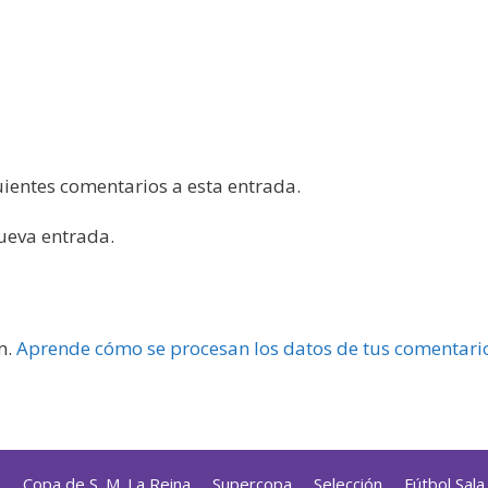
guientes comentarios a esta entrada.
nueva entrada.
m.
Aprende cómo se procesan los datos de tus comentari
s
Copa de S. M. La Reina
Supercopa
Selección
Fútbol Sal