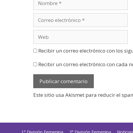
v
a
)
Recibir un correo electrónico con los si
Recibir un correo electrónico con cada 
Este sitio usa Akismet para reducir el spa
1ª División Femenina
2ª División Femenina
Noticia