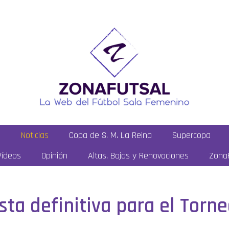
a
Noticias
Copa de S. M. La Reina
Supercopa
Vídeos
Opinión
Altas, Bajas y Renovaciones
ZonaF
ista definitiva para el Torn