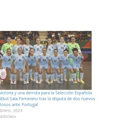
victoria y una derrota para la Selección Española
útbol Sala Femenino tras la disputa de dos nuevos
tosos ante Portugal
ebrero, 2024
Noticias»