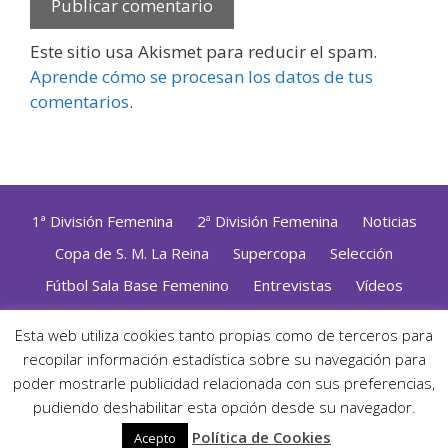
Este sitio usa Akismet para reducir el spam.
Aprende cómo se procesan los datos de tus
comentarios
.
1ª División Femenina
2ª División Femenina
Noticias
Copa de S. M. La Reina
Supercopa
Selección
Fútbol Sala Base Femenino
Entrevistas
Vídeos
Opinión
Altas, Bajas y Renovaciones
ZonaFutsal TV
Esta web utiliza cookies tanto propias como de terceros para
Política de Privacidad
|
Uso de Cookies
|
Contacto
recopilar información estadística sobre su navegación para
Diseñado con mimo y esmero por
Jorge Cobos
· Desarrollado
poder mostrarle publicidad relacionada con sus preferencias,
con WordPress
pudiendo deshabilitar esta opción desde su navegador.
· ©2026 Zonafutsal ·
Política de Cookies
Acepto