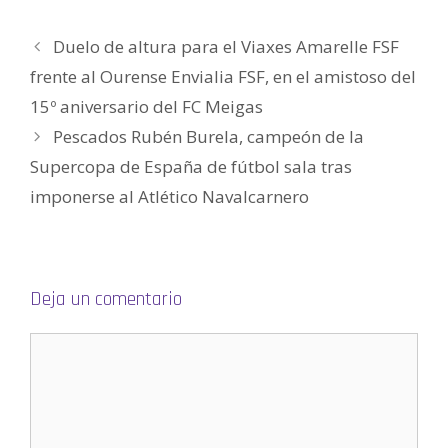
)
e
a
b
r
Duelo de altura para el Viaxes Amarelle FSF
e
e
n
frente al Ourense Envialia FSF, en el amistoso del
u
n
15º aniversario del FC Meigas
a
v
e
Pescados Rubén Burela, campeón de la
n
t
Supercopa de España de fútbol sala tras
a
n
a
imponerse al Atlético Navalcarnero
n
u
e
v
a
)
Deja un comentario