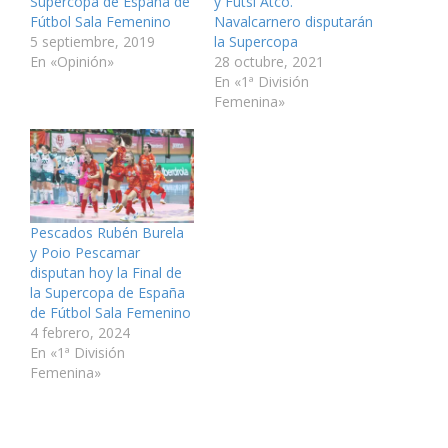
Supercopa de España de
y Futsi Atco.
r
r
r
r
r
e
e
e
e
e
e
n
Fútbol Sala Femenino
Navalcarnero disputarán
n
n
n
n
n
l
5 septiembre, 2019
la Supercopa
T
F
L
P
W
a
w
a
i
i
h
c
En «Opinión»
28 octubre, 2021
i
c
n
n
a
e
t
e
k
t
t
p
En «1ª División
t
b
e
e
s
o
Femenina»
e
o
d
r
A
r
r
o
I
e
p
c
(
k
n
s
p
o
S
(
(
t
(
r
e
S
S
(
S
r
a
e
e
S
e
e
b
a
a
e
a
o
r
b
b
a
b
e
e
r
r
b
r
l
e
e
e
r
e
e
n
e
e
e
e
c
Pescados Rubén Burela
u
n
n
e
n
t
n
u
u
n
u
r
y Poio Pescamar
a
n
n
u
n
ó
v
a
a
n
a
n
disputan hoy la Final de
e
v
v
a
v
i
la Supercopa de España
n
e
e
v
e
c
t
n
n
e
n
o
de Fútbol Sala Femenino
a
t
t
n
t
a
n
a
a
t
a
u
4 febrero, 2024
a
n
n
a
n
n
En «1ª División
n
a
a
n
a
a
u
n
n
a
n
m
Femenina»
e
u
u
n
u
i
v
e
e
u
e
g
a
v
v
e
v
o
)
a
a
v
a
(
)
)
a
)
S
)
e