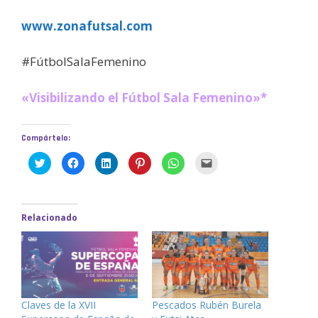
www.zonafutsal.com
#FútbolSalaFemenino
«Visibilizando el Fútbol Sala Femenino»*
Compártelo:
H
H
H
H
H
H
a
a
a
a
a
a
z
z
z
z
z
z
c
c
c
c
c
c
l
l
l
l
l
l
i
i
i
i
i
i
c
c
c
c
c
c
Relacionado
p
p
p
p
p
p
a
a
a
a
a
a
r
r
r
r
r
r
a
a
a
a
a
a
c
c
c
c
c
e
o
o
o
o
o
n
m
m
m
m
m
v
p
p
p
p
p
i
a
a
a
a
a
a
r
r
r
r
r
r
Claves de la XVII
Pescados Rubén Burela
t
t
t
t
t
u
i
i
i
i
i
n