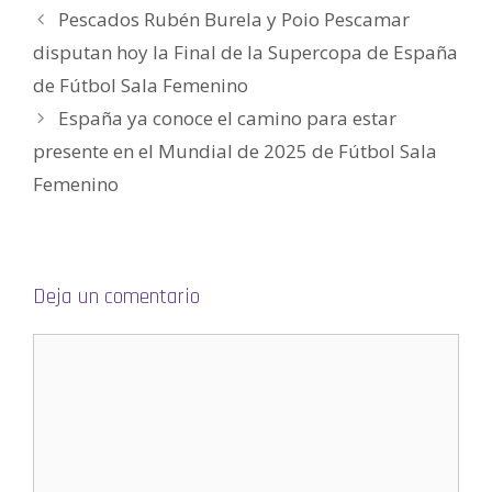
a
Pescados Rubén Burela y Poio Pescamar
b
r
e
disputan hoy la Final de la Supercopa de España
e
n
de Fútbol Sala Femenino
u
n
a
España ya conoce el camino para estar
v
e
presente en el Mundial de 2025 de Fútbol Sala
n
t
a
Femenino
n
a
n
u
e
v
a
)
Deja un comentario