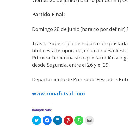
Viernes 26 de junio (horario por definir) O
Partido Final:
Domingo 28 de junio (horario por definir)
Tras la Supercopa de España conquistada e
título esta temporada, en una nueva fiesta
Primera Femenina sino que también acogerá 
desde Segunda, entre el 26 y el 29.
Departamento de Prensa de Pescados Rub
www.zonafutsal.com
Compártelo:
H
H
H
H
H
H
a
a
a
a
a
a
z
z
z
z
z
z