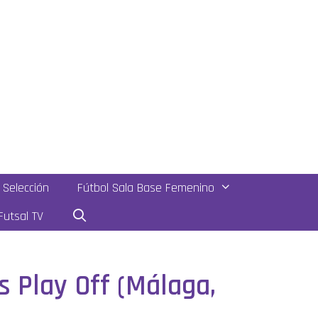
Selección
Fútbol Sala Base Femenino
utsal TV
s Play Off (Málaga,