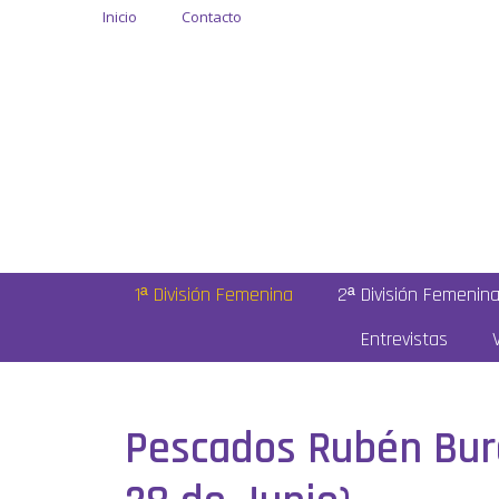
Inicio
Contacto
1ª División Femenina
2ª División Femenin
Entrevistas
Pescados Rubén Burel