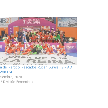
ia del Partido: Pescados Rubén Burela FS – AD
rcón FSF
iciembre, 2020
1ª División Femenina»