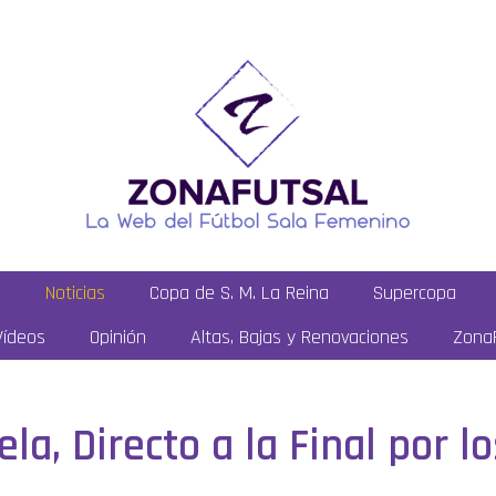
a
Noticias
Copa de S. M. La Reina
Supercopa
Vídeos
Opinión
Altas, Bajas y Renovaciones
ZonaF
a, Directo a la Final por lo