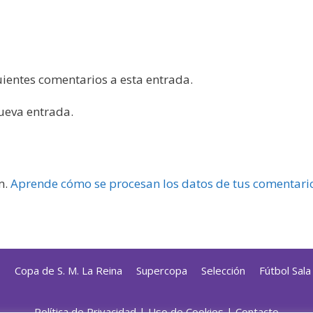
guientes comentarios a esta entrada.
nueva entrada.
m.
Aprende cómo se procesan los datos de tus comentari
s
Copa de S. M. La Reina
Supercopa
Selección
Fútbol Sal
Política de Privacidad
|
Uso de Cookies
|
Contacto