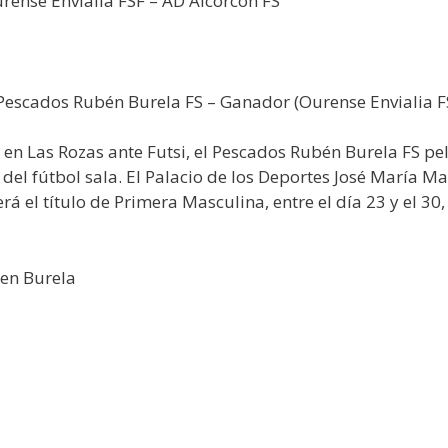
urense Envialia FSF – AD Alcorcón FS
 Pescados Rubén Burela FS – Ganador (Ourense Envialia F
n Las Rozas ante Futsi, el Pescados Rubén Burela FS pe
 del fútbol sala. El Palacio de los Deportes José María M
el título de Primera Masculina, entre el día 23 y el 30, 
en Burela