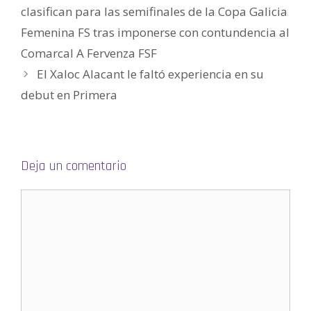
n
clasifican para las semifinales de la Copa Galicia
u
n
Femenina FS tras imponerse con contundencia al
a
v
e
Comarcal A Fervenza FSF
n
t
El Xaloc Alacant le faltó experiencia en su
a
n
a
debut en Primera
n
u
e
v
a
)
Deja un comentario