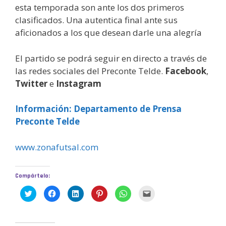
esta temporada son ante los dos primeros
clasificados. Una autentica final ante sus
aficionados a los que desean darle una alegría
El partido se podrá seguir en directo a través de
las redes sociales del Preconte Telde.
Facebook
,
Twitter
e
Instagram
Información: Departamento de Prensa
Preconte Telde
www.zonafutsal.com
Compártelo:
H
H
H
H
H
H
a
a
a
a
a
a
z
z
z
z
z
z
c
c
c
c
c
c
l
l
l
l
l
l
i
i
i
i
i
i