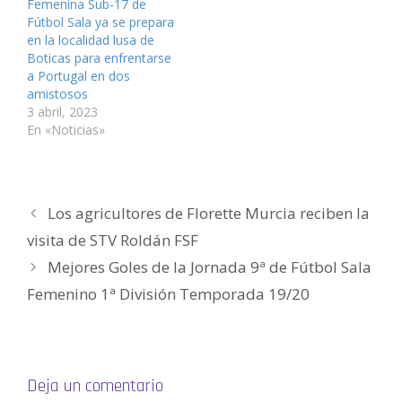
v
a
a
n
a
n
Femenina Sub-17 de
e
v
v
a
v
i
Fútbol Sala ya se prepara
n
e
e
v
e
c
t
n
n
e
n
o
en la localidad lusa de
a
t
t
n
t
a
n
a
a
t
a
u
Boticas para enfrentarse
a
n
n
a
n
n
a Portugal en dos
n
a
a
n
a
a
u
n
n
a
n
m
amistosos
e
u
u
n
u
i
v
e
e
u
e
g
3 abril, 2023
a
v
v
e
v
o
En «Noticias»
)
a
a
v
a
(
)
)
a
)
S
)
e
a
b
r
e
e
Los agricultores de Florette Murcia reciben la
n
u
visita de STV Roldán FSF
n
a
v
Mejores Goles de la Jornada 9ª de Fútbol Sala
e
n
Femenino 1ª División Temporada 19/20
t
a
n
a
n
u
e
v
a
Deja un comentario
)