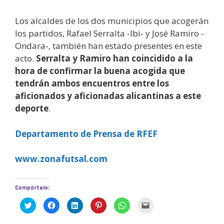
Los alcaldes de los dos municipios que acogerán
los partidos, Rafael Serralta -Ibi- y José Ramiro -
Ondara-, también han estado presentes en este
acto.
Serralta y Ramiro han coincidido a la
hora de confirmar la buena acogida que
tendrán ambos encuentros entre los
aficionados y aficionadas alicantinas a este
deporte
.
Departamento de Prensa de RFEF
www.zonafutsal.com
Compártelo:
H
H
H
H
H
H
a
a
a
a
a
a
z
z
z
z
z
z
c
c
c
c
c
c