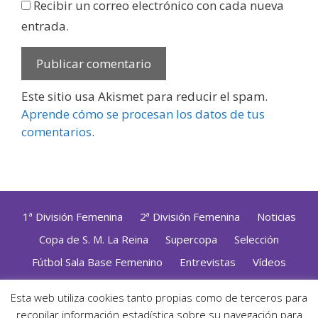
Recibir un correo electrónico con cada nueva
entrada.
Este sitio usa Akismet para reducir el spam.
Aprende cómo se procesan los datos de tus
comentarios
.
1ª División Femenina
2ª División Femenina
Noticias
Copa de S. M. La Reina
Supercopa
Selección
Fútbol Sala Base Femenino
Entrevistas
Vídeos
Opinión
Altas, Bajas y Renovaciones
ZonaFutsal TV
Esta web utiliza cookies tanto propias como de terceros para
Política de Privacidad
|
Uso de Cookies
|
Contacto
recopilar información estadística sobre su navegación para