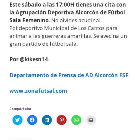
Este sábado a las 17:00H tienes una cita con
la Agrupación Deportiva Alcorcón de Fútbol
Sala Femenino
. No olvides acudir al
Polideportivo Municipal de Los Cantos para
animar a las guerreras amarillas. Se avecina un
gran partido de fútbol sala.
Por @kikesn14
Departamento de Prensa de AD Alcorcón FSF
www.zonafutsal.com
Compártelo:
H
H
H
H
H
H
a
a
a
a
a
a
z
z
z
z
z
z
c
c
c
c
c
c
l
l
l
l
l
l
i
i
i
i
i
i