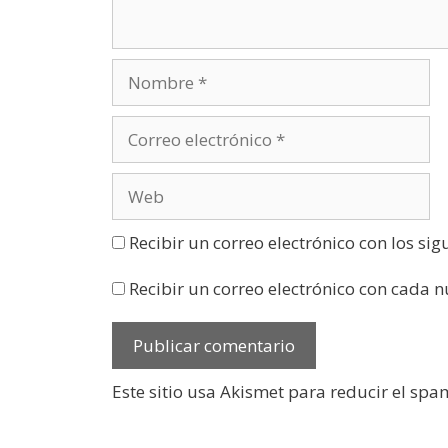
a
n
a
n
u
e
v
a
)
Recibir un correo electrónico con los si
Recibir un correo electrónico con cada 
Este sitio usa Akismet para reducir el spa