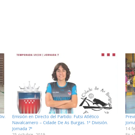
iv.
Emisión en Directo del Partido: Futsi Atlético
Prev
Navalcarnero – Cidade De As Burgas. 1ª División.
Jorn
Jornada 7ª
14 f
25 octubre, 2019
En «