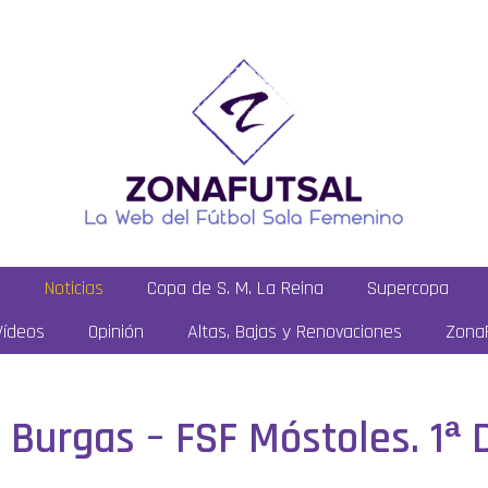
a
Noticias
Copa de S. M. La Reina
Supercopa
Vídeos
Opinión
Altas, Bajas y Renovaciones
ZonaF
 Burgas – FSF Móstoles. 1ª D