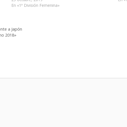
En «1ª División Femenina»
ente a Japón
no 2018»