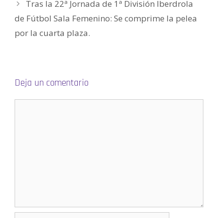
Tras la 22ª Jornada de 1ª División Iberdrola
a
v
e
de Fútbol Sala Femenino: Se comprime la pelea
n
t
por la cuarta plaza.
a
n
a
n
u
e
v
a
)
Deja un comentario