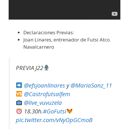
Declaraciones Previas:
Joan Linares, entrenador de Futsi Atco.
Navalcarnero
PREVIA J22
@efsjoanlinares
y
@MariaSanz_11
@Castrofutsalfem
@live_vuvuzela
18.30h.
#GoFutsi
pic.twitter.com/vNyOpGCmoB