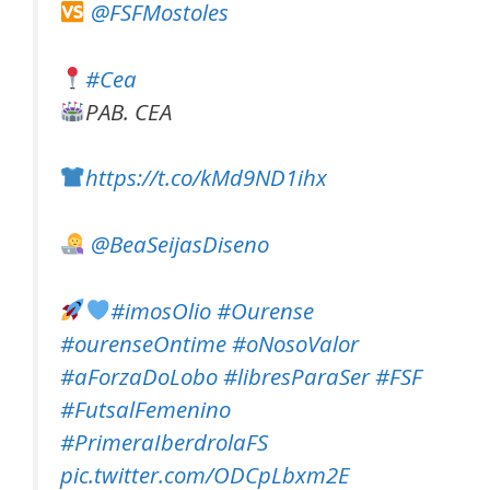
@FSFMostoles
#Cea
PAB. CEA
https://t.co/kMd9ND1ihx
@BeaSeijasDiseno
#imosOlio
#Ourense
#ourenseOntime
#oNosoValor
#aForzaDoLobo
#libresParaSer
#FSF
#FutsalFemenino
#PrimeraIberdrolaFS
pic.twitter.com/ODCpLbxm2E