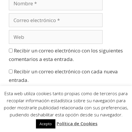
Recibir un correo electrónico con los siguientes
comentarios a esta entrada.
Recibir un correo electrónico con cada nueva
entrada.
Esta web utiliza cookies tanto propias como de terceros para
recopilar información estadística sobre su navegación para
poder mostrarle publicidad relacionada con sus preferencias,
Este sitio usa Akismet para reducir el spam.
pudiendo deshabilitar esta opción desde su navegador.
Aprende cómo se procesan los datos de tus
comentarios
.
Política de Cookies
Acepto