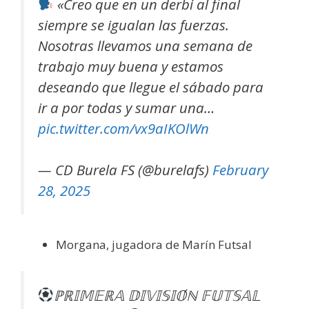
«Creo que en un derbi al final
siempre se igualan las fuerzas.
Nosotras llevamos una semana de
trabajo muy buena y estamos
deseando que llegue el sábado para
ir a por todas y sumar una…
pic.twitter.com/vx9aIKOlWn
— CD Burela FS (@burelafs)
February
28, 2025
Morgana, jugadora de Marín Futsal
ℙℝ𝕀𝕄𝔼ℝ𝔸 𝔻𝕀𝕍𝕀𝕊𝕀𝕆́ℕ 𝔽𝕌𝕋𝕊𝔸𝕃