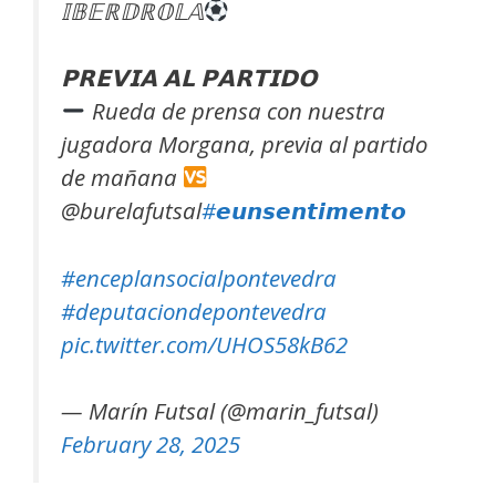
𝕀𝔹𝔼ℝ𝔻ℝ𝕆𝕃𝔸
𝗣𝗥𝗘𝗩𝗜𝗔 𝗔𝗟 𝗣𝗔𝗥𝗧𝗜𝗗𝗢
Rueda de prensa con nuestra
jugadora Morgana, previa al partido
de mañana
@burelafutsal
#𝙚𝙪𝙣𝙨𝙚𝙣𝙩𝙞𝙢𝙚𝙣𝙩𝙤
#enceplansocialpontevedra
#deputaciondepontevedra
pic.twitter.com/UHOS58kB62
— Marín Futsal (@marin_futsal)
February 28, 2025