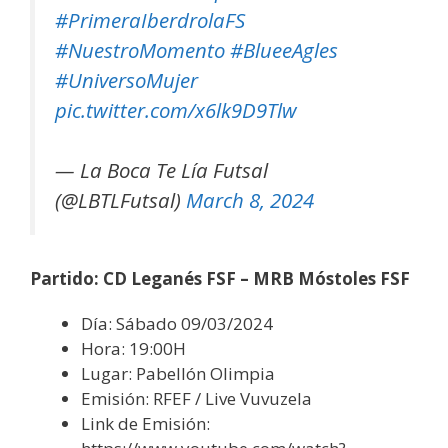
#PrimeraIberdrolaFS
#NuestroMomento
#BlueeAgles
#UniversoMujer
pic.twitter.com/x6lk9D9Tlw
— La Boca Te Lía Futsal
(@LBTLFutsal)
March 8, 2024
Partido: CD Leganés FSF – MRB Móstoles FSF
Día: Sábado 09/03/2024
Hora: 19:00H
Lugar: Pabellón Olimpia
Emisión: RFEF / Live Vuvuzela
Link de Emisión: