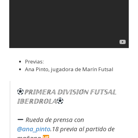
Previas:
Ana Pinto, jugadora de Marín Futsal
ℙℝ𝕀𝕄𝔼ℝ𝔸 𝔻𝕀𝕍𝕀𝕊𝕀𝕆́ℕ 𝔽𝕌𝕋𝕊𝔸𝕃
𝕀𝔹𝔼ℝ𝔻ℝ𝕆𝕃𝔸
Rueda de prensa con
@ana_pinto
.18 previa al partido de