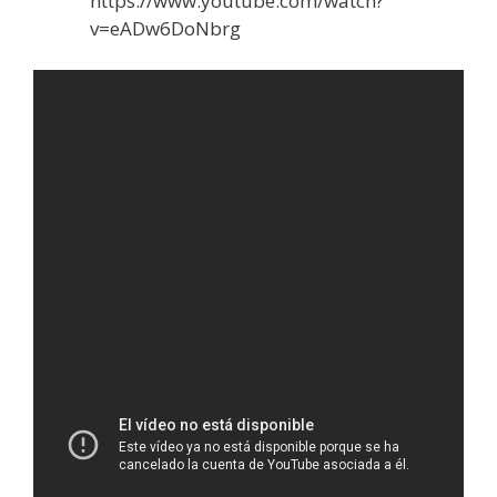
https://www.youtube.com/watch?
v=eADw6DoNbrg