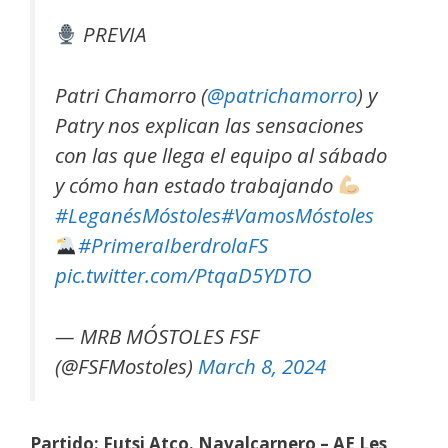
PREVIA
Patri Chamorro (
@patrichamorro
) y
Patry nos explican las sensaciones
con las que llega el equipo al sábado
y cómo han estado trabajando
#LeganésMóstoles
#VamosMóstoles
#PrimeraIberdrolaFS
pic.twitter.com/PtqaD5YDTO
— MRB MÓSTOLES FSF
(@FSFMostoles)
March 8, 2024
Partido: Futsi Atco. Navalcarnero – AE Les