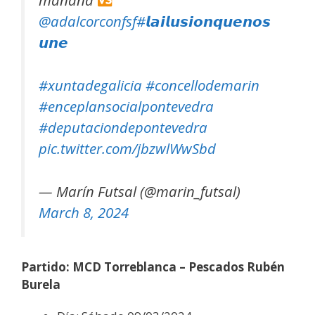
mañana
@adalcorconfsf
#𝙡𝙖𝙞𝙡𝙪𝙨𝙞𝙤𝙣𝙦𝙪𝙚𝙣𝙤𝙨
𝙪𝙣𝙚
#xuntadegalicia
#concellodemarin
#enceplansocialpontevedra
#deputaciondepontevedra
pic.twitter.com/jbzwlWwSbd
— Marín Futsal (@marin_futsal)
March 8, 2024
Partido: MCD Torreblanca – Pescados Rubén
Burela