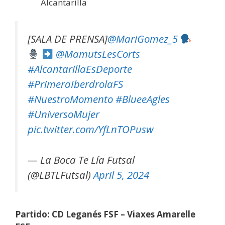
Alcantarilla
[SALA DE PRENSA]
@MariGomez_5
@MamutsLesCorts
#AlcantarillaEsDeporte
#PrimeraIberdrolaFS
#NuestroMomento
#BlueeAgles
#UniversoMujer
pic.twitter.com/YfLnTOPusw
— La Boca Te Lía Futsal
(@LBTLFutsal)
April 5, 2024
Partido: CD Leganés FSF – Viaxes Amarelle