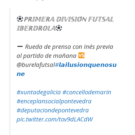
ℙℝ𝕀𝕄𝔼ℝ𝔸 𝔻𝕀𝕍𝕀𝕊𝕀𝕆́ℕ 𝔽𝕌𝕋𝕊𝔸𝕃
𝕀𝔹𝔼ℝ𝔻ℝ𝕆𝕃𝔸
Rueda de prensa con Inés previa
al partido de mañana
@burelafutsal
#𝙡𝙖𝙞𝙡𝙪𝙨𝙞𝙤𝙣𝙦𝙪𝙚𝙣𝙤𝙨𝙪
𝙣𝙚
#xuntadegalicia
#concellodemarin
#enceplansocialpontevedra
#deputaciondepontevedra
pic.twitter.com/tov9dLACdW