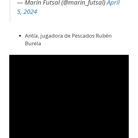
— Marín Futsal (@marin_futsal)
April
5, 2024
Antía, jugadora de Pescados Rubén
Burela