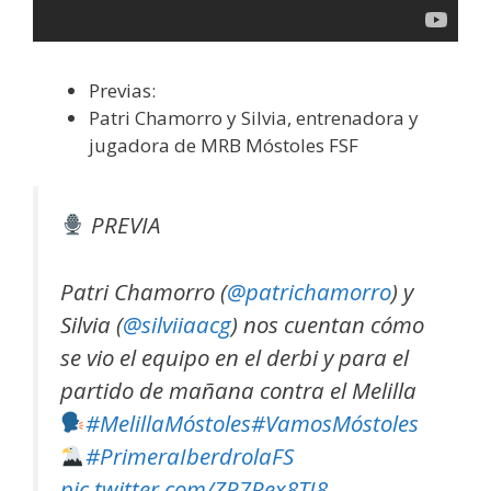
Previas:
Patri Chamorro y Silvia, entrenadora y
jugadora de MRB Móstoles FSF
PREVIA
Patri Chamorro (
@patrichamorro
) y
Silvia (
@silviiaacg
) nos cuentan cómo
se vio el equipo en el derbi y para el
partido de mañana contra el Melilla
#MelillaMóstoles
#VamosMóstoles
#PrimeraIberdrolaFS
pic.twitter.com/ZP7Rex8TI8