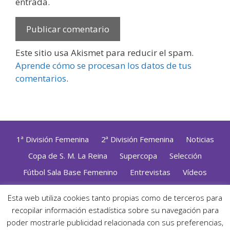
entrada.
Este sitio usa Akismet para reducir el spam.
Aprende cómo se procesan los datos de tus
comentarios
.
1ª División Femenina
2ª División Femenina
Noticias
Copa de S. M. La Reina
Supercopa
Selección
Fútbol Sala Base Femenino
Entrevistas
Vídeos
Opinión
Altas, Bajas y Renovaciones
ZonaFutsal TV
Esta web utiliza cookies tanto propias como de terceros para
recopilar información estadística sobre su navegación para
Política de Privacidad
|
Uso de Cookies
|
Contacto
Diseñado con mimo y esmero por
Jorge Cobos
· Desarrollado
poder mostrarle publicidad relacionada con sus preferencias,