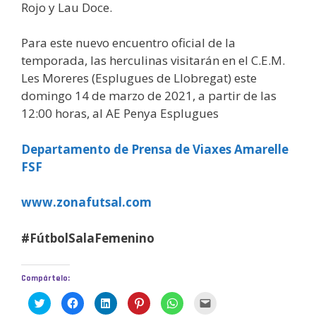
Rojo y Lau Doce.
Para este nuevo encuentro oficial de la
temporada, las herculinas visitarán en el C.E.M.
Les Moreres (Esplugues de Llobregat) este
domingo 14 de marzo de 2021, a partir de las
12:00 horas, al AE Penya Esplugues
Departamento de Prensa de Viaxes Amarelle
FSF
www.zonafutsal.com
#FútbolSalaFemenino
Compártelo:
H
H
H
H
H
H
a
a
a
a
a
a