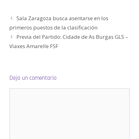
u
n
n
a
n
m
e
u
u
n
u
i
v
e
e
u
e
g
a
v
v
e
v
o
)
a
a
v
a
(
Sala Zaragoza busca asentarse en los
)
)
a
)
S
)
e
a
primeros puestos de la clasificación
b
r
Previa del Partido: Cidade de As Burgas GLS –
e
e
n
Viaxes Amarelle FSF
u
n
a
v
e
n
t
a
Deja un comentario
n
a
n
u
e
v
a
)