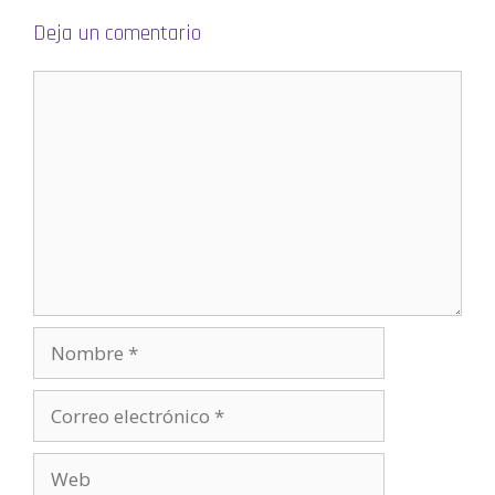
a
n
Deja un comentario
u
e
v
a
)